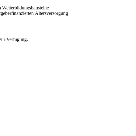
n Weiterbildungsbausteine
itgeberfinanzierten
Altersversorgung
 zur Verfügung
.