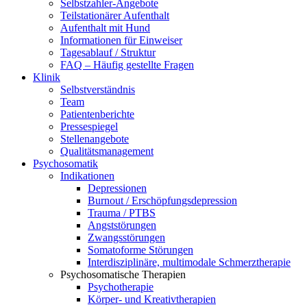
Selbstzahler-Angebote
Teilstationärer Aufenthalt
Aufenthalt mit Hund
Informationen für Einweiser
Tagesablauf / Struktur
FAQ – Häufig gestellte Fragen
Klinik
Selbstverständnis
Team
Patientenberichte
Pressespiegel
Stellenangebote
Qualitätsmanagement
Psychosomatik
Indikationen
Depressionen
Burnout / Erschöpfungsdepression
Trauma / PTBS
Angststörungen
Zwangsstörungen
Somatoforme Störungen
Interdisziplinäre, multimodale Schmerztherapie
Psychosomatische Therapien
Psychotherapie
Körper- und Kreativtherapien