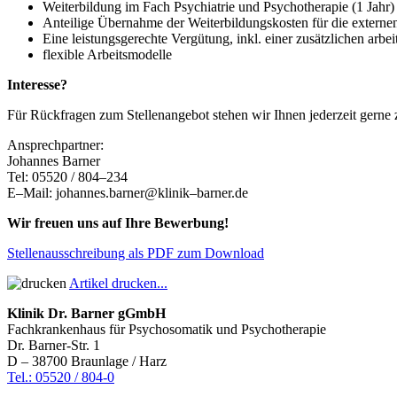
Weiterbildung im Fach Psychiatrie und
Psychotherapie (1 Jahr)
Anteilige Übernahme der Weiterbildungskosten für die externe
Eine leistungsgerechte Vergütung, inkl. einer zusätzlichen arbe
flexible Arbeitsmodelle
Interesse?
Für Rückfragen zum Stellenangebot stehen wir Ihnen jederzeit gerne
Ansprechpartner:
Johannes
Barner
Tel: 05520 / 804
–
234
E
–
Mail:
johannes.barner@klinik
–
barner.de
Wir freuen uns auf Ihre Bewerbung!
Stellenausschreibung als PDF zum Download
Artikel drucken...
Klinik Dr. Barner gGmbH
Fachkrankenhaus für Psychosomatik und Psychotherapie
Dr. Barner-Str. 1
D – 38700 Braunlage / Harz
Tel.: 05520 / 804-0