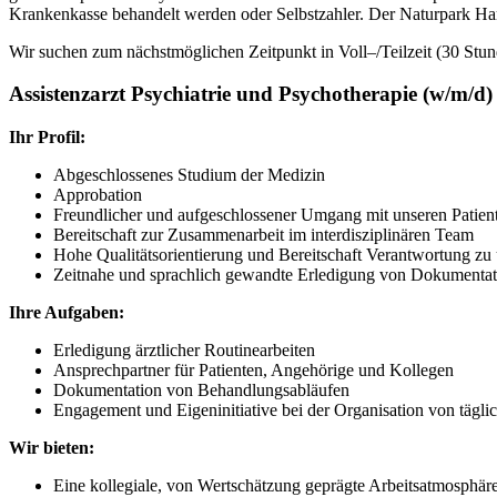
Krankenkasse behandelt werden oder Selbstzahler. Der Naturpark Har
Wir suchen zu
m nächstmöglichen Zeitpunkt in Voll
–
/Teilzeit (30 Stu
Assistenzarzt Psychiatrie und Psychotherapie (w/m/d)
Ihr Profil:
Abgeschlossenes Studium der Medizin
Approbation
Freundlicher und aufgeschlossener Umgang mit unseren Patie
Bereitschaft zur Zusammenarbeit im
interdisziplinären Team
Hohe Qualitätsorientierung und Bereitschaft Verantwortung z
Zeitnahe und sprachlich gewandte Erledigung von Dokumenta
Ihre Aufgaben:
Erledigung ärztlicher Routinearbeiten
Ansprechpartner für Patienten, Angehö
rige und Kollegen
Dokumentation von Behandlungsabläufen
Engagement und Eigeninitiative bei der Organisation von tägli
Wir bieten:
Eine kollegiale, von Wertschätzung geprägte Arbeitsatmosphär