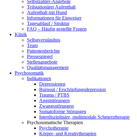
Selbstzahler-Angebote
Teilstationärer Aufenthalt
Aufenthalt mit Hund
Informationen für Einweiser
Tagesablauf / Struktur
FAQ – Häufig gestellte Fragen
Klinik
Selbstverständnis
Team
Patientenberichte
Pressespiegel
Stellenangebote
Qualitätsmanagement
Psychosomatik
Indikationen
Depressionen
Burnout / Erschöpfungsdepression
Trauma / PTBS
Angststörungen
Zwangsstörungen
Somatoforme Störungen
Interdisziplinäre, multimodale Schmerztherapie
Psychosomatische Therapien
Psychotherapie
Körper- und Kreativtherapien