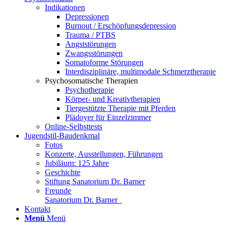
Indikationen
Depressionen
Burnout / Erschöpfungsdepression
Trauma / PTBS
Angststörungen
Zwangsstörungen
Somatoforme Störungen
Interdisziplinäre, multimodale Schmerztherapie
Psychosomatische Therapien
Psychotherapie
Körper- und Kreativtherapien
Tiergestützte Therapie mit Pferden
Plädoyer für Einzelzimmer
Online-Selbsttests
Jugendstil-Baudenkmal
Fotos
Konzerte, Ausstellungen, Führungen
Jubiläum: 125 Jahre
Geschichte
Stiftung Sanatorium Dr. Barner
Freunde
Sanatorium Dr. Barner
Kontakt
Menü
Menü